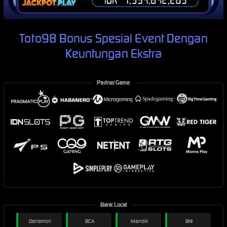
Toto98 Bonus Spesial Event Dengan
Keuntungan Ekstra
Partner Game
Bank Local
Danamon
BCA
Mandiri
BNI