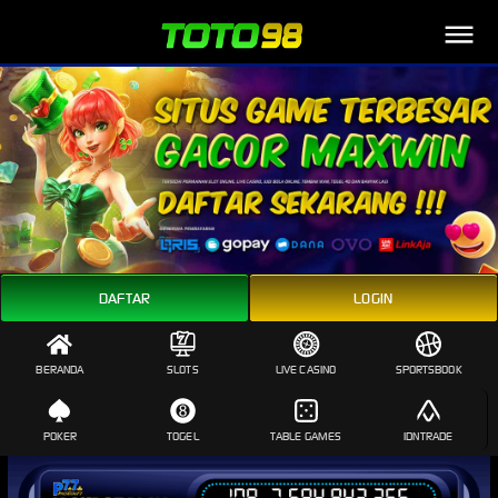
Link Alternatif
DAFTAR
LOGIN
BERANDA
SLOTS
LIVE CASINO
SPORTSBOOK
POKER
TOGEL
TABLE GAMES
IDNTRADE